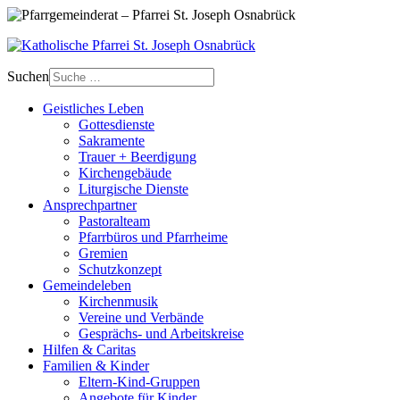
Suchen
Geistliches Leben
Gottesdienste
Sakramente
Trauer + Beerdigung
Kirchengebäude
Liturgische Dienste
Ansprech­partner
Pastoralteam
Pfarrbüros und Pfarrheime
Gremien
Schutzkonzept
Gemeinde­leben
Kirchenmusik
Vereine und Verbände
Gesprächs- und Arbeitskreise
Hilfen & Caritas
Familien & Kinder
Eltern-Kind-Gruppen
Angebote für Kinder