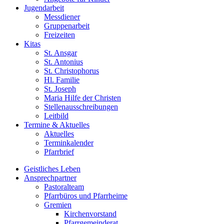
Jugend­arbeit
Messdiener
Gruppenarbeit
Freizeiten
Kitas
St. Ansgar
St. Antonius
St. Christophorus
Hl. Familie
St. Joseph
Maria Hilfe der Christen
Stellenausschreibungen
Leitbild
Termine & Aktuelles
Aktuelles
Terminkalender
Pfarrbrief
Geistliches Leben
Ansprech­partner
Pastoralteam
Pfarrbüros und Pfarrheime
Gremien
Kirchenvorstand
Pfarrgemeinderat