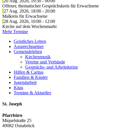
20 Aug. 2026
,
19:30
-
00:00
Offener, thematischer Gesprächskreis für Erwachsene
27 Aug. 2026
,
18:00
-
20:00
Malkreis für Erwachsene
28 Aug. 2026
,
10:00
-
12:00
Kirche auf dem Wochenmarkt
Mehr Termine
Geistliches Leben
Ansprech­partner
Gemeinde­leben
Kirchenmusik
Vereine und Verbände
Gesprächs- und Arbeitskreise
Hilfen & Caritas
Familien & Kinder
Jugend­arbeit
Kitas
Termine & Aktuelles
St. Joseph
Pfarrbüro
Miquelstraße 25
49082 Osnabrück