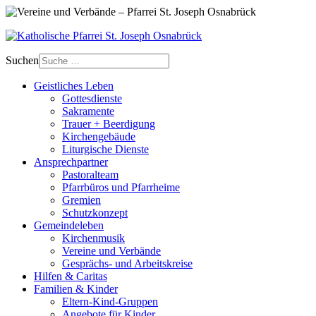
Suchen
Geistliches Leben
Gottesdienste
Sakramente
Trauer + Beerdigung
Kirchengebäude
Liturgische Dienste
Ansprech­partner
Pastoralteam
Pfarrbüros und Pfarrheime
Gremien
Schutzkonzept
Gemeinde­leben
Kirchenmusik
Vereine und Verbände
Gesprächs- und Arbeitskreise
Hilfen & Caritas
Familien & Kinder
Eltern-Kind-Gruppen
Angebote für Kinder