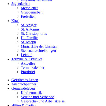
Jugend­arbeit
Messdiener
Gruppenarbeit
Freizeiten
Kitas
St. Ansgar
St. Antonius
St. Christophorus
Hl. Familie
St. Joseph
Maria Hilfe der Christen
Stellenausschreibungen
Leitbild
Termine & Aktuelles
Aktuelles
Terminkalender
Pfarrbrief
Geistliches Leben
Ansprech­partner
Gemeinde­leben
Kirchenmusik
Vereine und Verbände
Gesprächs- und Arbeitskreise
Hilfen & Caritas