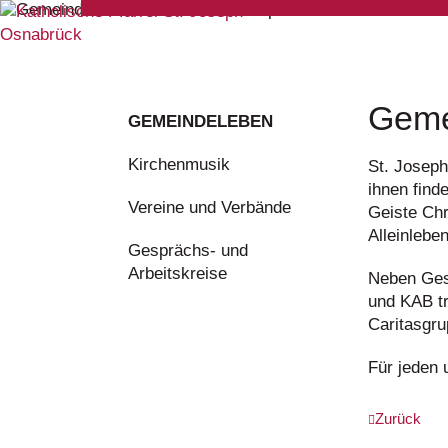
Geme
GEMEINDE­LEBEN
Kirchenmusik
St. Joseph
ihnen find
Vereine und Verbände
Geiste Chr
Alleinlebe
Gesprächs- und
Arbeitskreise
Neben Gesp
und KAB tr
Caritasgru
Für jeden 
Zurück