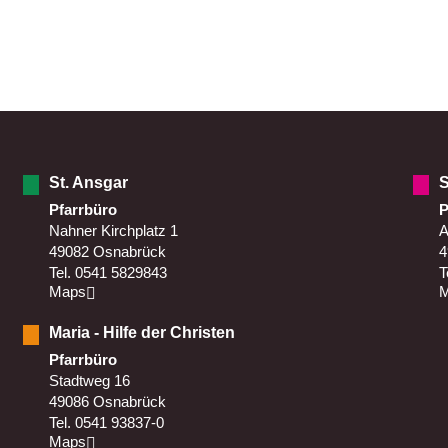
St. Ansgar
S
Pfarrbüro
P
Nahner Kirchplatz 1
A
49082 Osnabrück
4
Tel. 0541 5829843
T
Maps
Maria - Hilfe der Christen
Pfarrbüro
Stadtweg 16
49086 Osnabrück
Tel. 0541 93837-0
Maps